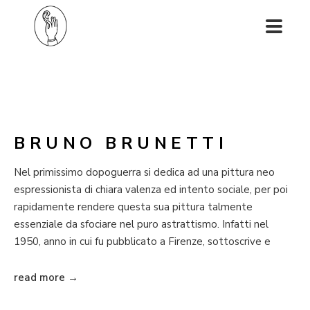
BRUNO BRUNETTI
Nel primissimo dopoguerra si dedica ad una pittura neo 
espressionista di chiara valenza ed intento sociale, per poi 
rapidamente rendere questa sua pittura talmente 
essenziale da sfociare nel puro astrattismo. Infatti nel 
1950, anno in cui fu pubblicato a Firenze, sottoscrive e 
firma con i pittori Vinicio Berti, Mario Nuti, Alvaro Monnini e 
Gualtiero Nativi il Manifesto dell'astrattismo classico. Dalla 
read more →
metà degli anni cinquanta in poi approfondisce e si 