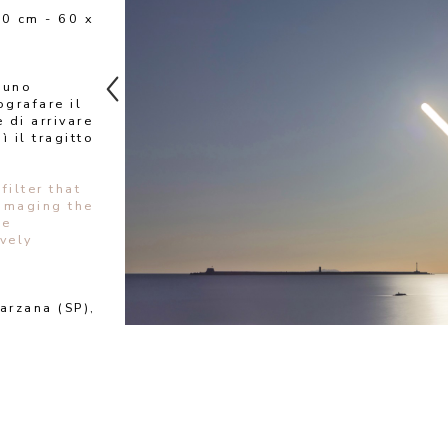
0 cm - 60 x 
uno 
grafare il 
di arrivare 
 il tragitto 
ilter that 
amaging the 
e 
ely 
arzana (SP), 