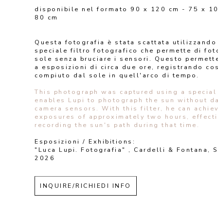
disponibile nel formato 90 x 120 cm - 75 x 10
80 cm
Questa fotografia è stata scattata utilizzando 
speciale filtro fotografico che permette di foto
sole senza bruciare i sensori. Questo permette 
a esposizioni di circa due ore, registrando così
compiuto dal sole in quell'arco di tempo. 
This photograph was captured using a special f
enables Lupi to photograph the sun without d
camera sensors. With this filter, he can achiev
exposures of approximately two hours, effectiv
recording the sun's path during that time.
Esposizioni / Exhibitions:
"Luca Lupi. Fotografia" , Cardelli & Fontana, S
2026
INQUIRE/RICHIEDI INFO