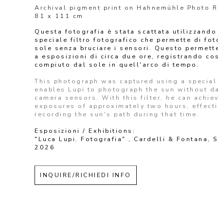
Archival pigment print on Hahnemühle Photo 
81 x 111 cm
Questa fotografia è stata scattata utilizzando 
speciale filtro fotografico che permette di foto
sole senza bruciare i sensori. Questo permette 
a esposizioni di circa due ore, registrando così
compiuto dal sole in quell'arco di tempo. 
This photograph was captured using a special f
enables Lupi to photograph the sun without d
camera sensors. With this filter, he can achiev
exposures of approximately two hours, effectiv
recording the sun's path during that time.
Esposizioni / Exhibitions:
"Luca Lupi. Fotografia" , Cardelli & Fontana, S
2026
INQUIRE/RICHIEDI INFO