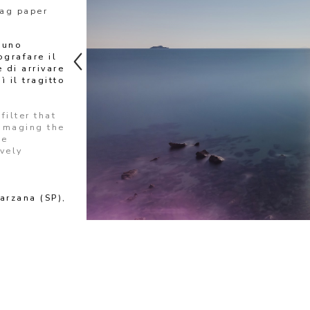
Rag paper
uno 
grafare il 
di arrivare 
 il tragitto 
ilter that 
amaging the 
e 
ely 
arzana (SP), 