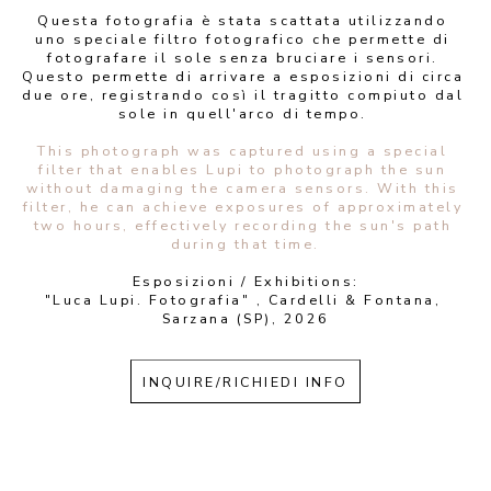
Questa fotografia è stata scattata utilizzando 
uno speciale filtro fotografico che permette di 
fotografare il sole senza bruciare i sensori. 
Questo permette di arrivare a esposizioni di circa 
due ore, registrando così il tragitto compiuto dal 
sole in quell'arco di tempo. 
This photograph was captured using a special 
filter that enables Lupi to photograph the sun 
without damaging the camera sensors. With this 
filter, he can achieve exposures of approximately 
two hours, effectively recording the sun's path 
during that time.
Esposizioni / Exhibitions:
"Luca Lupi. Fotografia" , Cardelli & Fontana, 
Sarzana (SP), 2026
INQUIRE/RICHIEDI INFO