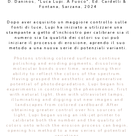
D. Daninos, "Luca Lupi. A Fuoco", Ed. Cardelli & 
Fontana, Sarzana, 2024
Dopo aver acquisito un maggiore controllo sulle 
fonti di luce, Lupi ha iniziato a utilizzare una 
stampante a getto d'inchiostro per calibrare sia il 
numero sia la qualità dei colori su cui può 
iniziare il processo di erosione, aprendo il suo 
metodo a una nuova serie di potenziali varianti.
Photons striking colored surfaces continue 
polishing and eroding pigments, dissolving 
molecular bonds over time, weakening their 
ability to reflect the colors of the spectrum. 
Having grasped the aesthetic and generative 
potential of photodegradation, Lupi began his 
experiments in controlling the phenomenon, first 
with natural light, then with ultraviolet lamps, 
illuminating and digging out new images and 
landscapes from colored cardboard. After 
obtaining greater control over his sources of 
light, Lupi began using an ink-jet printer to 
calibrate both the number and the quality of 
colors onto which the erosion process can begin, 
opening his method to a new series of potential 
variations.